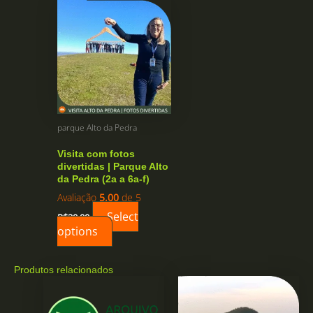
parque Alto da Pedra
Visita com fotos
divertidas | Parque Alto
da Pedra (2a a 6a-f)
Avaliação
5.00
de 5
Select
R$
20,00
options
Produtos relacionados