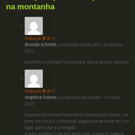
na montanha
Avaliação
5
de 5
Brenda Schmitt
(comprador verificado)
–
24 janeiro,
2025
Experiência incrível! Vou lembrar desse dia pra sempre!
Avaliação
5
de 5
Angélica Soares
(comprador verificado)
–
4 março,
2025
Experiência incrível! Muito bem recebida por todos, me
senti em casa! E o principal, segurança de estar em um
lugar particular e protegido.
A vista durante o dia já é linda, mas a noite é mágica!