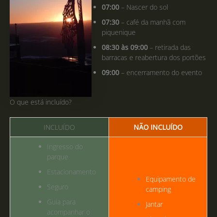
07:00
– Nascer do sol
07:30
– café da manhã com
piquenique
08:30 às 09:00
– retirada das
barracas e reabertura dos portões
09:00
– encerramento do evento
O que está incluído?
INCLUÍDO
NÃO INCLUÍDO
Ingresso do
parque
Estacionamento
Equipamento de
Seguro
camping
Guia para
Jantar
acompanhar o