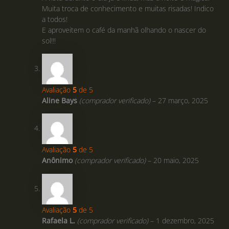
Muita troca de conhecimento e muitas risadas! Indico
a todos!
E aproveitem o café da manhã olhando o nascer do
sol!!!
Avaliação
5
de 5
Aline Bays
(comprador verificado)
–
27 março, 2025
Avaliação
5
de 5
Anônimo
(comprador verificado)
–
20 maio, 2025
Avaliação
5
de 5
Rafaela L.
(comprador verificado)
–
1 dezembro, 2025