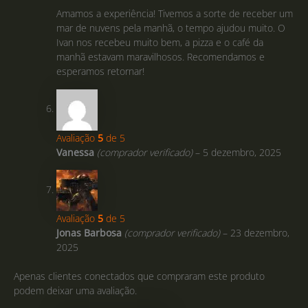
Amamos a experiência! Tivemos a sorte de receber um
mar de nuvens pela manhã, o tempo ajudou muito. O
Ivan nos recebeu muito bem, a pizza e o café da
manhã estavam maravilhosos. Recomendamos e
esperamos retornar!
Avaliação
5
de 5
Vanessa
(comprador verificado)
–
5 dezembro, 2025
Avaliação
5
de 5
Jonas Barbosa
(comprador verificado)
–
23 dezembro,
2025
Apenas clientes conectados que compraram este produto
podem deixar uma avaliação.