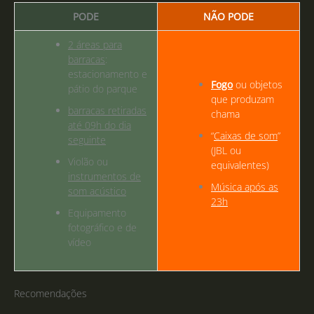
PODE
NÃO PODE
2 áreas para
barracas
:
estacionamento e
Fogo
ou objetos
pátio do parque
que produzam
barracas retiradas
chama
até 09h do dia
“
Caixas de som
”
seguinte
(JBL ou
Violão ou
equivalentes)
instrumentos de
Música após as
som acústico
23h
Equipamento
fotográfico e de
vídeo
Recomendações