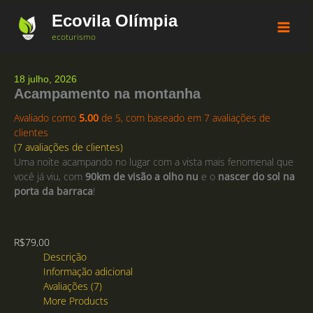
Ir
Ecovila Olímpia
para
o
ecoturismo
conteúdo
18 julho, 2026
Acampamento na montanha
Avaliado como
5.00
de 5, com baseado em
7
avaliações de
clientes
(
7
avaliações de clientes)
Uma noite acampando no lugar com a vista mais fenomenal que
você já viu, com
90km de visão a olho nu
e o
nascer do sol na
porta da barraca
!
R$
79,00
Descrição
Informação adicional
Avaliações (7)
More Products