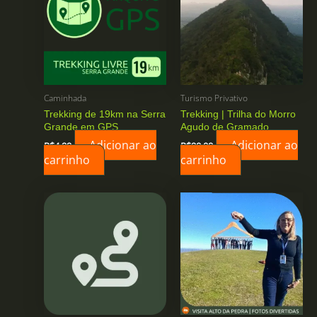
Caminhada
Turismo Privativo
Trekking de 19km na Serra
Trekking | Trilha do Morro
Grande em GPS
Agudo de Gramado
Adicionar ao
Adicionar ao
R$
4,99
R$
90,00
carrinho
carrinho