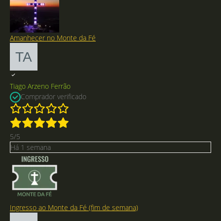
o
p
r
o
Amanhecer no Monte da Fé
d
u
t
o
Tiago Arzeno Ferrão
Comprador verificado
5/5
Há 1 semana
Ingresso ao Monte da Fé (fim de semana)