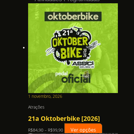
1 novembro, 2026
Atrações
21a Oktoberbike [2026]
Ver opções
F
E
R$
84,90
–
R$
99,90