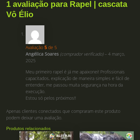
1 avaliação para
Rapel | cascata
Vô Élio
Avaliação
5
de 5
Angélica Soares
(comprador verificado)
–
4 março,
2025
Meu primeiro rapel é já me apaixonei! Profissionais
capacitados, explicação de maneira simples e fácil de
entender, me passou muita segurança na hora da
execução.
Estou só pelos próximos!!
Apenas clientes conectados que compraram este produto
podem deixar uma avaliação.
Produtos relacionados