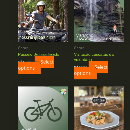
Gerais
Gerais
Passeio de quadriciclo
Visitação cascatas da
voluntária
Select
R$
150,00
Select
options
R$
69,90
options