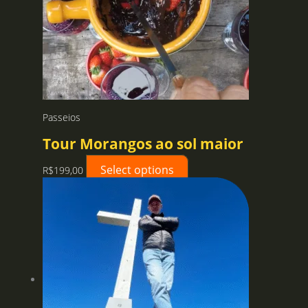
ser
escolhidas
na
página
do
produto
Passeios
Tour Morangos ao sol maior
Select options
R$
199,00