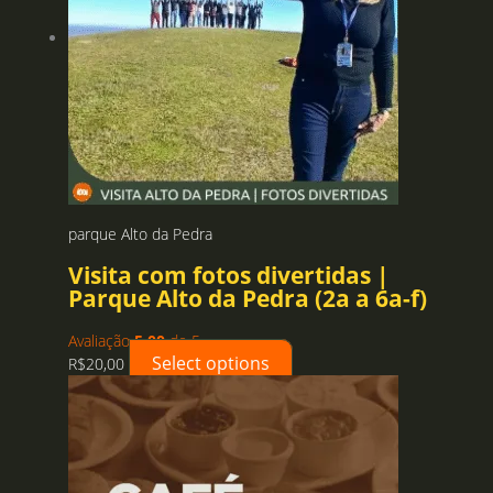
opções
podem
ser
escolhidas
na
página
do
produto
parque Alto da Pedra
Visita com fotos divertidas |
Parque Alto da Pedra (2a a 6a-f)
Avaliação
5.00
de 5
Select options
R$
20,00