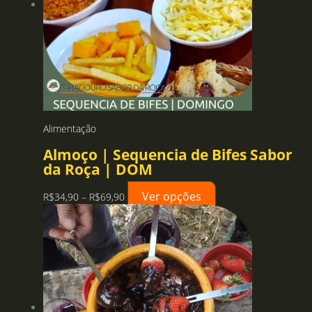
Alimentação
Almoço | Sequencia de Bifes Sabor
da Roça | DOM
Ver opções
Faixa
Este
R$
34,90
–
R$
69,90
de
produto
preço:
tem
R$34,90
várias
através
variantes.
R$69,90
As
opções
podem