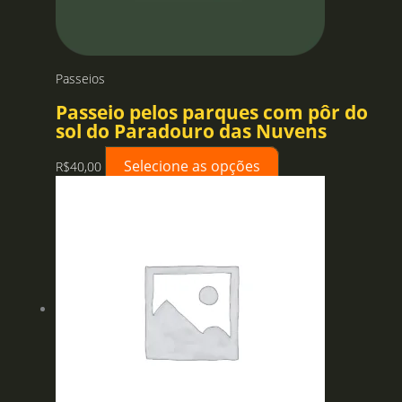
Passeios
Passeio pelos parques com pôr do
sol do Paradouro das Nuvens
Selecione as opções
R$
40,00