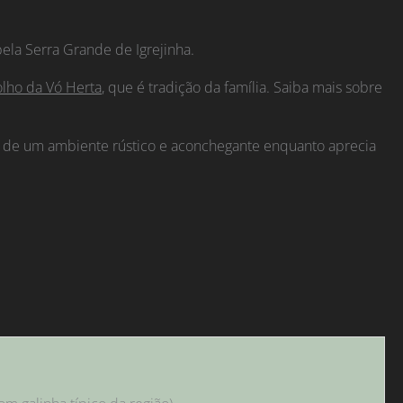
ela Serra Grande de Igrejinha.
lho da Vó Herta
, que é tradição da família. Saiba mais sobre
uta de um ambiente rústico e aconchegante enquanto aprecia