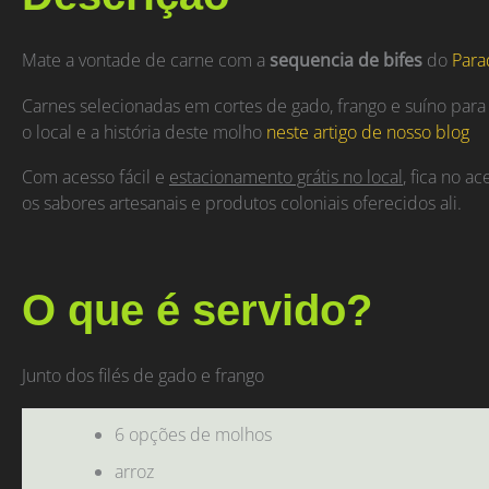
Mate a vontade de carne com a
sequencia de bifes
do
Para
Carnes selecionadas em cortes de gado, frango e suíno para
o local e a história deste molho
neste artigo de nosso blog
Com acesso fácil e
estacionamento grátis no local
, fica no 
os sabores artesanais e produtos coloniais oferecidos ali.
O que é servido?
Junto dos filés de gado e frango
6 opções de molhos
arroz