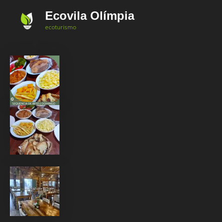
Ir
Ecovila Olímpia
para
ecoturismo
o
conteúdo