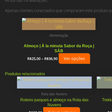
Ainda não há avaliações
Apenas clientes conectados que compraram este produto p
Alimentação
Almoço | À la minuta Sabor da Roça |
SÁB
Faixa
Este
Ver opções
R$
25,00
–
R$
36,90
de
produto
preço:
tem
R$25,00
Produtos relacionados
através
várias
R$36,90
variantes.
As
Rota das Nuvens
opções
podem
Roteiro parques e almoço na Rota das
Trekk
Nuvens
ser