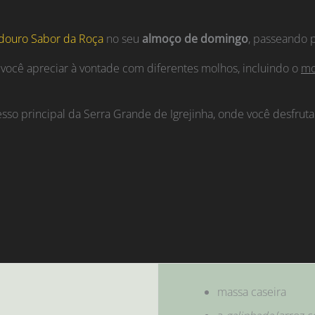
douro Sabor da Roça
no seu
almoço de domingo
, passeando p
 você apreciar à vontade com diferentes molhos, incluindo o
mo
acesso principal da Serra Grande de Igrejinha, onde você desfr
massa caseira