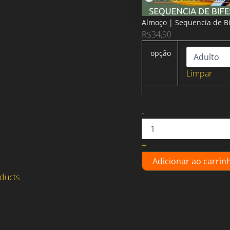
Almoço | Sequencia de B
R$
34,90
opção
Limpar
Almoço
-
|
Sequencia
de
+
Bifes
Adicionar ao carrin
Sabor
da
ducts
Roça
|
DOM
quantidade