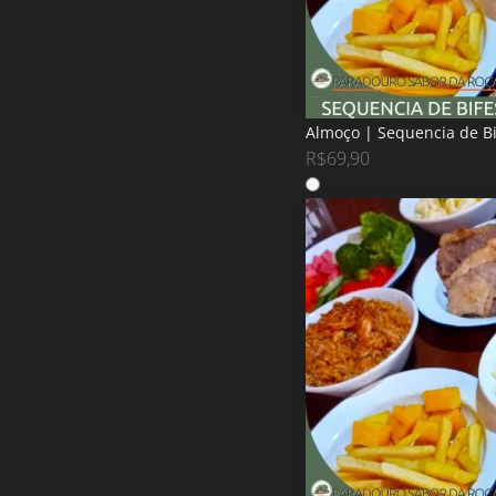
Almoço | Sequencia de B
R$
69,90