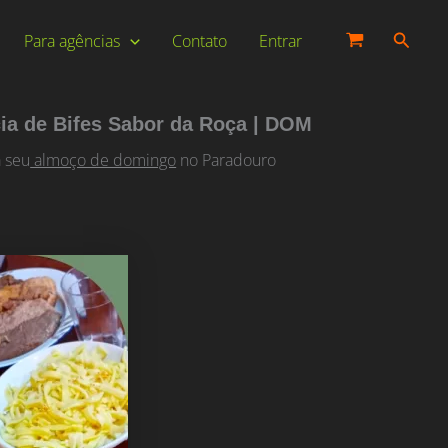
Pesqui
Para agências
Contato
Entrar
ia de Bifes Sabor da Roça | DOM
a seu
almoço de domingo
no Paradouro
:
,90
és
,90