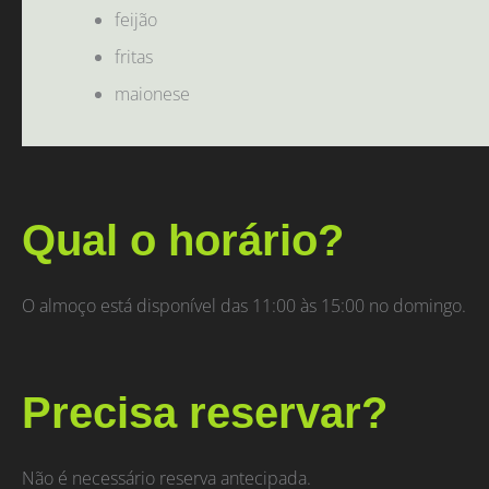
feijão
fritas
maionese
Qual o horário?
O almoço está disponível das 11:00 às 15:00 no domingo.
Precisa reservar?
Não é necessário reserva antecipada.