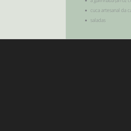
a
galinhada
(arroz c
cuca artesanal da c
saladas