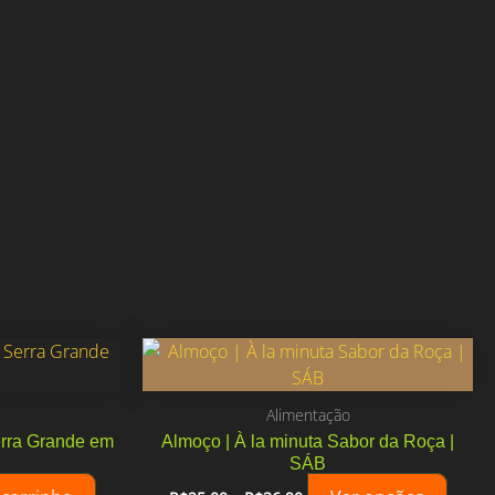
Alimentação
erra Grande em
Almoço | À la minuta Sabor da Roça |
SÁB
Faixa