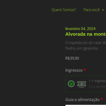
Quem Somos?
Para você
fevereiro 04, 2024
Alvorada na mont
O espetáculo do raiar d
Pedra, em Igrejinha
R$
39,90
Ingressos
1 × Ingress
Fora de es
Guia e alimentação