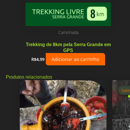
Caminhada
Trekking de 8km pela Serra Grande em
GPS
Adicionar ao carrinho
R$
4,99
Produtos relacionados
Sale
Sale