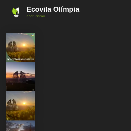
Ir
Ecovila Olímpia
para
ecoturismo
o
conteúdo