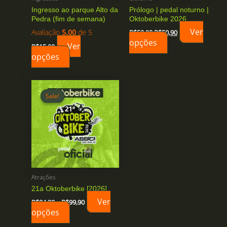
Ingresso ao parque Alto da
Prólogo | pedal noturno |
Pedra (fim de semana)
Oktoberbike 2026
O
O
Ver
Avaliação
5.00
de 5
R$
59,90
R$
50,90
preço
preço
opções
Ver
original
atual
R$
15,00
era:
é:
opções
R$59,90.
R$50,90.
Sale!
Sale!
Atrações
21a Oktoberbike [2026]
Faixa
Ver
R$
84,90
–
R$
99,90
de
opções
Este
preço:
produto
R$84,90