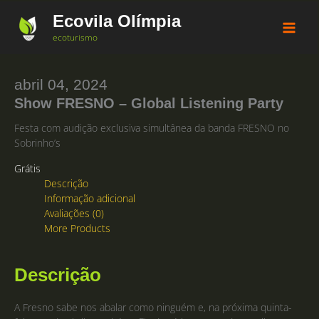
Ir
Ecovila Olímpia
para
o
ecoturismo
conteúdo
abril 04, 2024
Show FRESNO – Global Listening Party
Festa com audição exclusiva simultânea da banda FRESNO no
Sobrinho’s
Grátis
Descrição
Informação adicional
Avaliações (0)
More Products
Descrição
A Fresno sabe nos abalar como ninguém e, na próxima quinta-