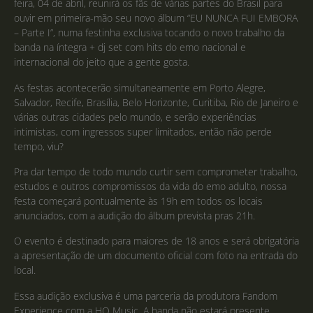
feira, 04 de abril, reunirá os fãs de várias partes do Brasil para
ouvir em primeira-mão seu novo álbum “EU NUNCA FUI EMBORA
– Parte I”, numa festinha exclusiva tocando o novo trabalho da
banda na íntegra + dj set com hits do emo nacional e
internacional do jeito que a gente gosta.
As festas acontecerão simultaneamente em Porto Alegre,
Salvador, Recife, Brasília, Belo Horizonte, Curitiba, Rio de Janeiro e
várias outras cidades pelo mundo, e serão experiências
intimistas, com ingressos super limitados, então não perde
tempo, viu?
Pra dar tempo de todo mundo curtir sem comprometer trabalho,
estudos e outros compromissos da vida do emo adulto, nossa
festa começará pontualmente às 19h em todos os locais
anunciados, com a audição do álbum prevista pras 21h.
O evento é destinado para maiores de 18 anos e será obrigatória
a apresentação de um documento oficial com foto na entrada do
local.
Essa audição exclusiva é uma parceria da produtora Fandom
Experience com a HQ Music. A banda não estará presente.