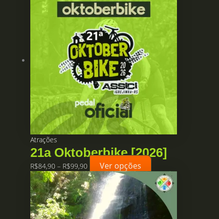
Atrações
21a Oktoberbike [2026]
Ver opções
Faixa
Este
R$
84,90
–
R$
99,90
de
produto
preço:
tem
R$84,90
várias
através
variantes.
R$99,90
As