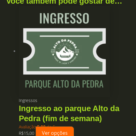
Você também pode gostar de…
Ingressos
Ingresso ao parque Alto da
Pedra (fim de semana)
Avaliação
5.00
de 5
Ver opções
R$
15,00