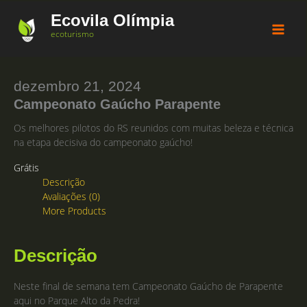
Ir
Ecovila Olímpia
para
Sale!
Sale!
ecoturismo
o
conteúdo
dezembro 21, 2024
Campeonato Gaúcho Parapente
Os melhores pilotos do RS reunidos com muitas beleza e técnica
na etapa decisiva do campeonato gaúcho!
Grátis
Descrição
Avaliações (0)
More Products
Descrição
Neste final de semana tem Campeonato Gaúcho de Parapente
aqui no Parque Alto da Pedra!