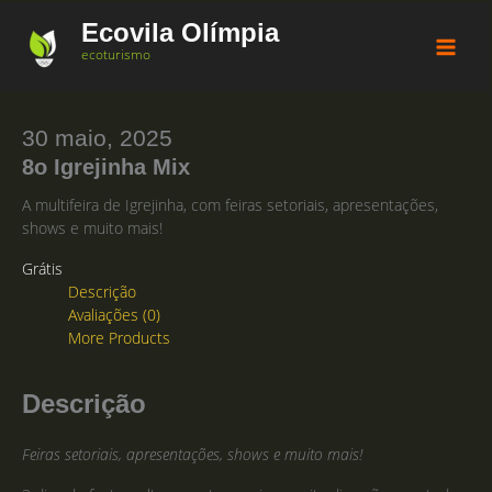
Ir
Ecovila Olímpia
para
ecoturismo
o
conteúdo
30 maio, 2025
8o Igrejinha Mix
A multifeira de Igrejinha, com feiras setoriais, apresentações,
shows e muito mais!
Grátis
Descrição
Avaliações (0)
More Products
Descrição
Feiras setoriais, apresentações, shows e muito mais!