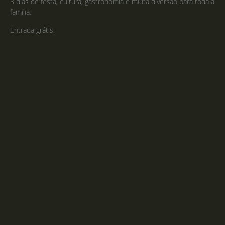
3 dias de festa, cultura, gastronomia e muita diversão para toda a
família.
Entrada grátis.