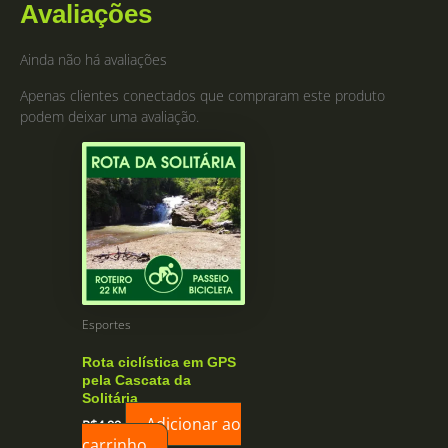
Avaliações
Ainda não há avaliações
Apenas clientes conectados que compraram este produto
podem deixar uma avaliação.
Esportes
Rota ciclística em GPS
pela Cascata da
Solitária
Adicionar ao
R$
4,99
carrinho