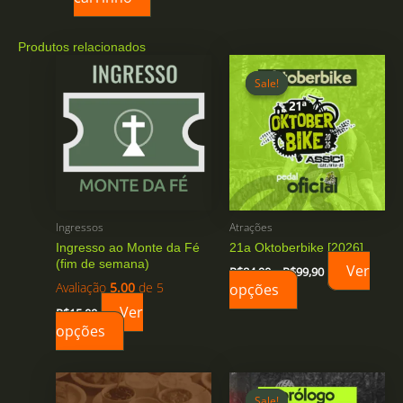
Produtos relacionados
Sale!
Sale!
Ingressos
Atrações
Ingresso ao Monte da Fé
21a Oktoberbike [2026]
(fim de semana)
Faixa
Ver
R$
84,90
–
R$
99,90
de
Avaliação
5.00
de 5
opções
Este
preço:
produto
Ver
R$84,90
R$
15,00
através
tem
opções
R$99,90
várias
variantes.
As
Sale!
Sale!
opções