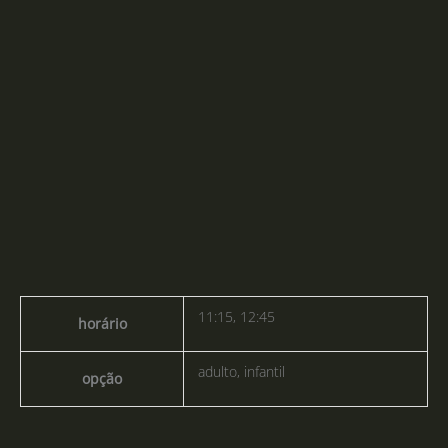
11:15, 12:45
horário
adulto, infantil
opção