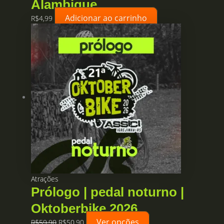
Alambique
Adicionar ao carrinho
R$
4,99
Atrações
Prólogo | pedal noturno |
Oktoberbike 2026
Ver opções
O
O
R$
59,90
R$
50,90