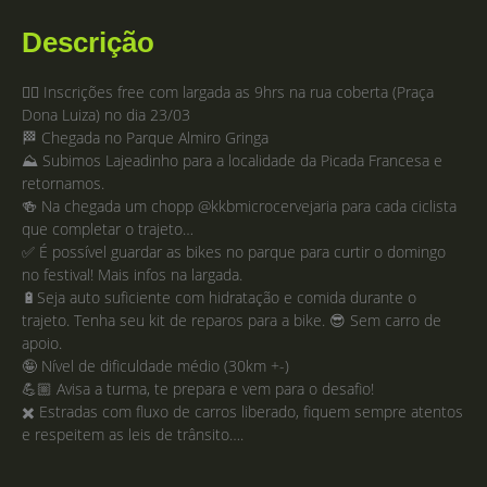
Descrição
👉🏽 Inscrições free com largada as 9hrs na rua coberta (Praça
Dona Luiza) no dia 23/03
🏁 Chegada no Parque Almiro Gringa
⛰️ Subimos Lajeadinho para a localidade da Picada Francesa e
retornamos.
🍻 Na chegada um chopp @kkbmicrocervejaria para cada ciclista
que completar o trajeto…
✅ É possível guardar as bikes no parque para curtir o domingo
no festival! Mais infos na largada.
🔋Seja auto suficiente com hidratação e comida durante o
trajeto. Tenha seu kit de reparos para a bike. 😎 Sem carro de
apoio.
🤪 Nível de dificuldade médio (30km +-)
💪🏼 Avisa a turma, te prepara e vem para o desafio!
✖️ Estradas com fluxo de carros liberado, fiquem sempre atentos
e respeitem as leis de trânsito….