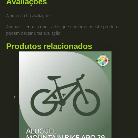
Avaliações
Ainda não há avaliações
Apenas clientes conectados que compraram este produto
podem deixar uma avaliação.
Produtos relacionados