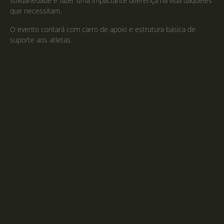
solidariedade e fazer uma impactante diferença na vida daqueles
que necessitam.
O evento contará com carro de apoio e estrutura básica de
suporte aos atletas.