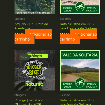
Ciclismo
Esportes
Arquivo GPX | Rota do
Rota ciclística em GPS
Alambique
pela Cascata da Solitária
Adicionar ao
Adicionar ao
R$
4,99
R$
4,99
carrinho
carrinho
Sale!
Sale!
Atrações
Ciclismo
Prólogo | pedal noturno |
Rota ciclística em GPS
Oktoberbike 2026
pelo Vale da Solitária