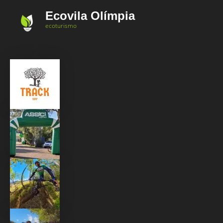
Ir
Ecovila Olímpia
para
ecoturismo
o
conteúdo