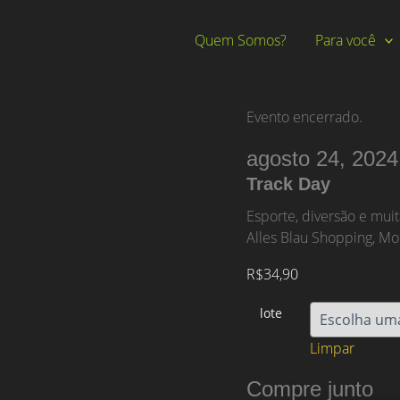
Quem Somos?
Para você
Evento encerrado.
agosto 24, 2024
Track Day
Esporte, diversão e mui
Alles Blau Shopping, Mo
R$
34,90
lote
Limpar
Compre junto