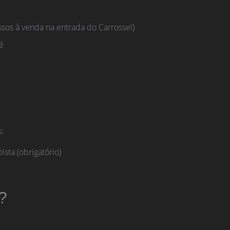
ssos à venda na entrada do Carrossel)
é
s:
sta (obrigatório)
?