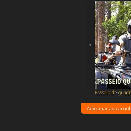
Passeio de quadri
Track
Adicionar ao carrin
Day
quantidade