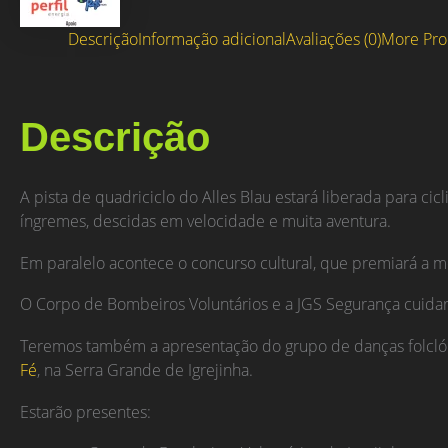
Descrição
Informação adicional
Avaliações (0)
More Pro
Descrição
A pista de quadriciclo do Alles Blau estará liberada para ci
íngremes, descidas em velocidade e muita aventura.
Em paralelo acontece o concurso cultural, que premiará a mel
O Corpo de Bombeiros Voluntários e a JGS Segurança cuidar
Teremos também a apresentação do grupo de danças folclóri
Fé
, na Serra Grande de Igrejinha.
Estarão presentes: