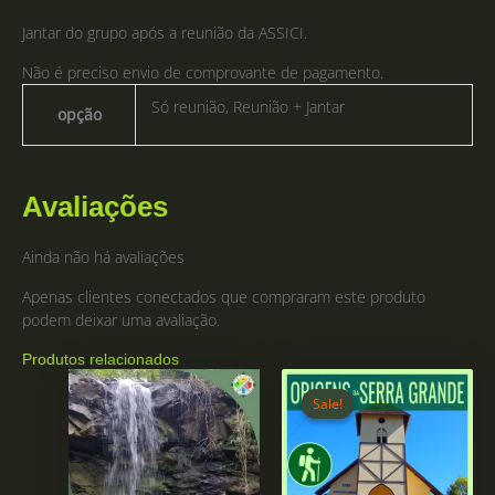
Jantar do grupo após a reunião da ASSICI.
Não é preciso envio de comprovante de pagamento.
Só reunião, Reunião + Jantar
opção
Avaliações
Ainda não há avaliações
Apenas clientes conectados que compraram este produto
podem deixar uma avaliação.
Produtos relacionados
Sale!
Sale!