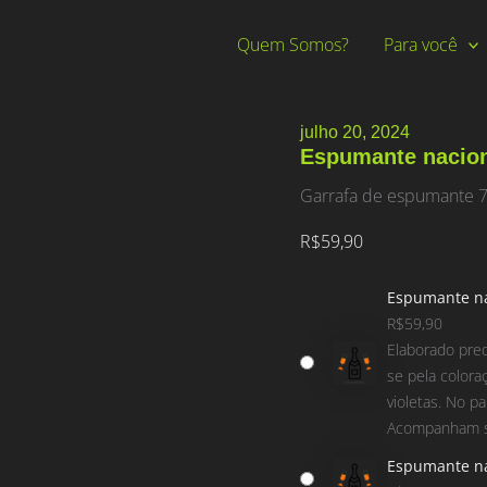
Quem Somos?
Para você
julho 20, 2024
Espumante nacio
Garrafa de espumante 
R$
59,90
Espumante na
R$
59,90
Elaborado pre
se pela color
violetas. No p
Acompanham so
Espumante na