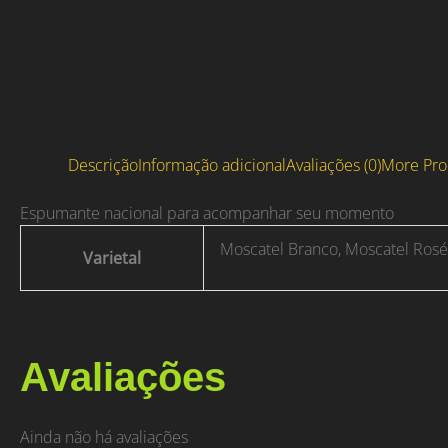
Descrição
Informação adicional
Avaliações (0)
More Pro
Espumante nacional para acompanhar seu momento
Moscatel Branco, Moscatel Rosé
Varietal
Avaliações
Ainda não há avaliações