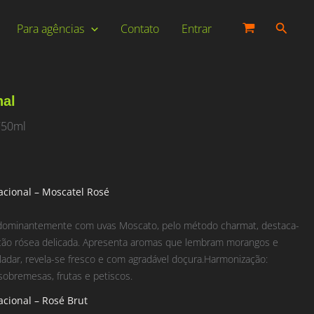
Pesqui
Para agências
Contato
Entrar
nal
750ml
cional – Moscatel Rosé
dominantemente com uvas Moscato, pelo método charmat, destaca-
ação rósea delicada. Apresenta aromas que lembram morangos e
aladar, revela-se fresco e com agradável doçura.Harmonização:
bremesas, frutas e petiscos.
cional – Rosé Brut