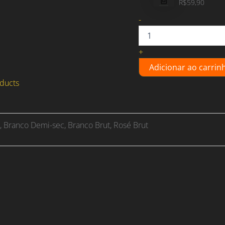
R$
59,90
Espumante
-
nacional
quantidade
+
Adicionar ao carrin
ducts
, Branco Demi-sec, Branco Brut, Rosé Brut