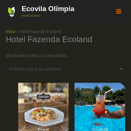
Ir
Ecovila Olímpia
para
o
ecoturismo
conteúdo
Início
/ Hotel Fazenda Ecoland
Hotel Fazenda Ecoland
Classificado
Mostrando todos os 2 resultados
por
popularidade
Sale!