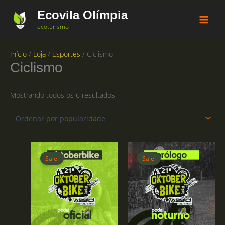
Ir
Ecovila Olímpia
para
o
ecoturismo
conteúdo
Início
/
Loja
/
Esportes
/ Ciclismo
Ciclismo
Classificado
Mostrando todos os 6 resultados
por
popularidade
Sale!
Sale!