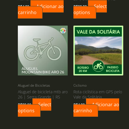
Adicionar ao
Select
R$
4,99
R$
99,00
carrinho
options
Aluguel de Bicicletas
Ciclismo
Aluguel de bicicleta mtb aro
Rota ciclística em GPS pelo
26 | Serra Grande | RS
Vale da Solitária
Select
Adicionar ao
R$
89,00
R$
4,99
options
carrinho