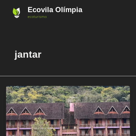
Ir
Ecovila Olímpia
para
ecoturismo
o
conteúdo
jantar