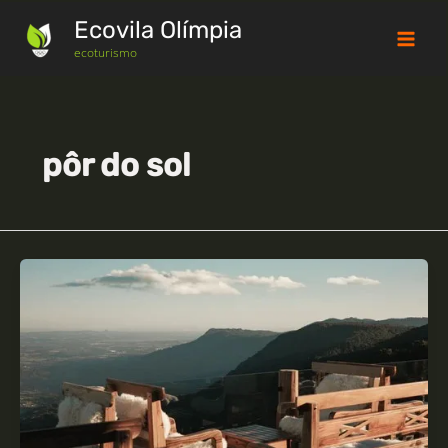
Ir
Ecovila Olímpia
para
o
ecoturismo
conteúdo
pôr do sol