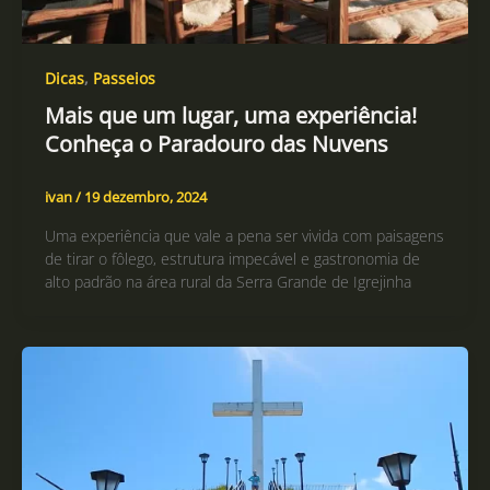
Dicas
,
Passeios
Mais que um lugar, uma experiência!
Conheça o Paradouro das Nuvens
ivan
/
19 dezembro, 2024
Uma experiência que vale a pena ser vivida com paisagens
de tirar o fôlego, estrutura impecável e gastronomia de
alto padrão na área rural da Serra Grande de Igrejinha