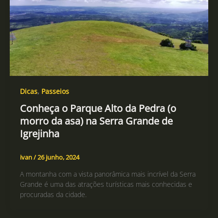
Dicas
,
Passeios
Conheça o Parque Alto da Pedra (o
morro da asa) na Serra Grande de
Igrejinha
ivan
/
26 junho, 2024
A montanha com a vista panorâmica mais incrível da Serra
Grande é uma das atrações turísticas mais conhecidas e
procuradas da cidade.