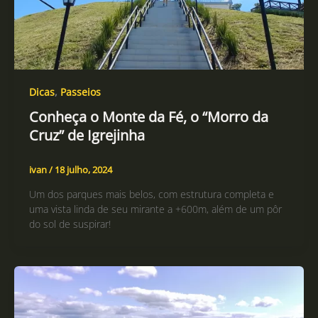
Dicas
,
Passeios
Conheça o Monte da Fé, o “Morro da
Cruz” de Igrejinha
ivan
/
18 julho, 2024
Um dos parques mais belos, com estrutura completa e
uma vista linda de seu mirante a +600m, além de um pôr
do sol de suspirar!