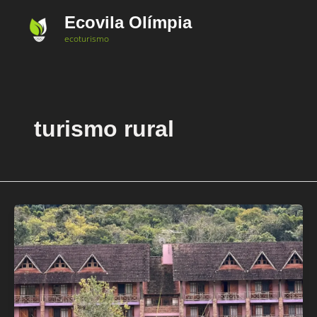
Ir
Ecovila Olímpia
para
ecoturismo
o
conteúdo
turismo rural