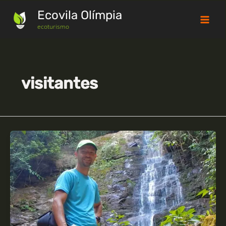
Ir
Ecovila Olímpia
para
o
ecoturismo
conteúdo
visitantes