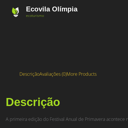
Ir
Ecovila Olímpia
para
ecoturismo
o
conteúdo
Descrição
Avaliações (0)
More Products
Descrição
A primeira edição do Festival Anual de Primavera acontece n