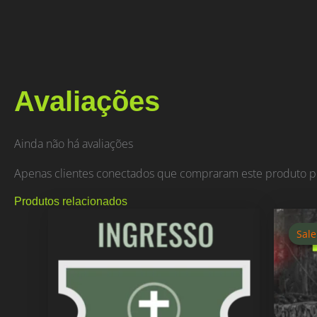
Avaliações
Ainda não há avaliações
Apenas clientes conectados que compraram este produto p
Produtos relacionados
Sale
Sale