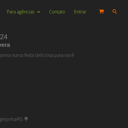
Pesqui
Para agências
Contato
Entrar
024
vera
omia numa festa deliciosa para você
Igrejinha/RS 💐