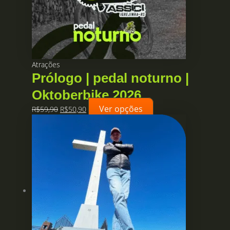
do
produto
Atrações
Prólogo | pedal noturno |
Oktoberbike 2026
Ver opções
O
O
R$
59,90
R$
50,90
preço
preço
original
atual
era:
é:
R$59,90.
R$50,90.