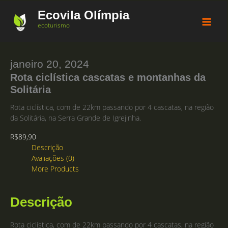
Ir
Ecovila Olímpia
para
Sale!
Sale!
Sale!
Sale!
ecoturismo
o
conteúdo
janeiro 20, 2024
Rota ciclística cascatas e montanhas da
Solitária
Rota ciclística, com de 22km passando por 4 cascatas, na região
da Solitária, na Serra Grande de Igrejinha.
R$
89,90
Descrição
Avaliações (0)
More Products
Descrição
Rota ciclística, com de 22km passando por 4 cascatas, na região