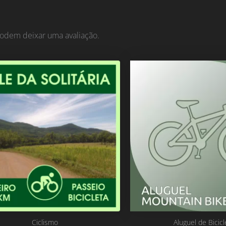
odem deixar uma avaliação.
Ciclismo
Aluguel de Bicicl