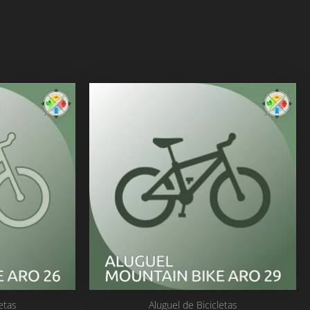
etas
Aluguel de Bicicletas