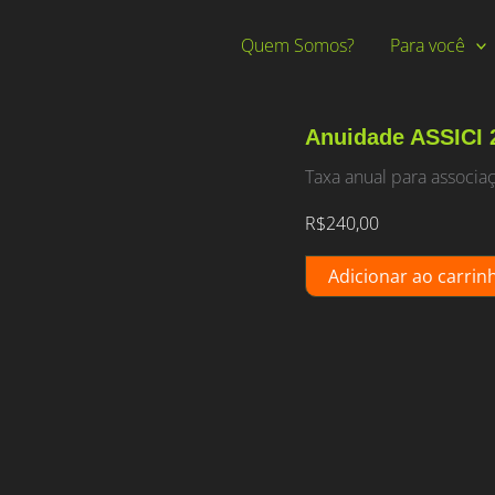
Quem Somos?
Para você
Anuidade ASSICI 
Taxa anual para associaç
R$
240,00
Anuidade
Adicionar ao carrin
ASSICI
2026
quantidade