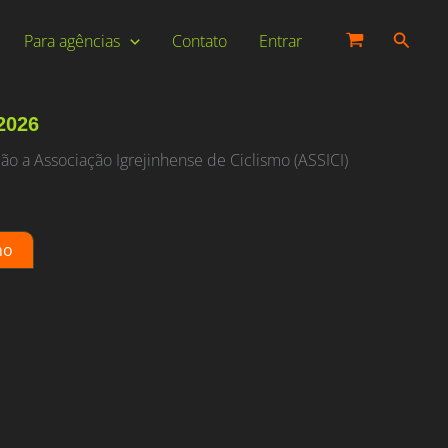
Pesqui
Para agências
Contato
Entrar
2026
ão a Associação Igrejinhense de Ciclismo (ASSICI)
ho