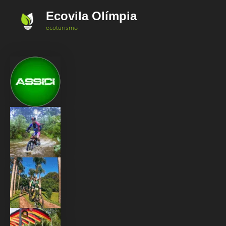
Ir
Ecovila Olímpia
para
ecoturismo
o
conteúdo