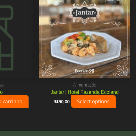
vo
Alimentação
vo
Jantar | Hotel Fazenda Ecoland
o carrinho
Select options
R$
90,00