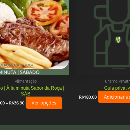
Alimentação
Turismo Privati
o | À la minuta Sabor da Roça |
Guia privati
SÁB
Adicionar a
R$
180,00
Faixa
Este
Ver opções
,00
–
R$
36,90
de
produto
preço:
tem
R$25,00
através
várias
R$36,90