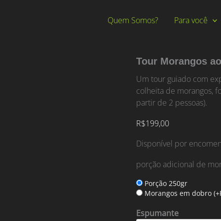
Quem Somos?
Para você
Tour Morangos ao
Um tour guiado com exp
colheita de morangos, fo
partir de 2 pessoas).
R$
199,00
Disponível por encome
porção adicional de mo
Porção 250gr
Morangos em dobro
(+
Espumante