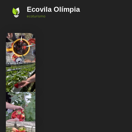
Ir
Ecovila Olímpia
para
ecoturismo
o
conteúdo