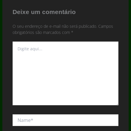
Deixe um comentário
O seu endereço de e-mail não será publicado.
Campos
obrigatórios são marcados com
*
Digite
aqui...
Name*