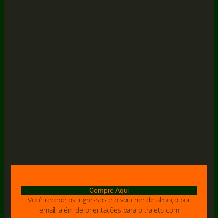
Compre Aqui
Você recebe os ingressos e o voucher de almoço por
email, além de orientações para o trajeto com